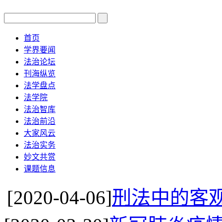
首页
学界要闻
法治论坛
刊海纵览
法学盘点
法学院
法治智库
法治前沿
大家风云
法治实务
妙文共赏
课题信息
[2020-04-06]
刑法中的客