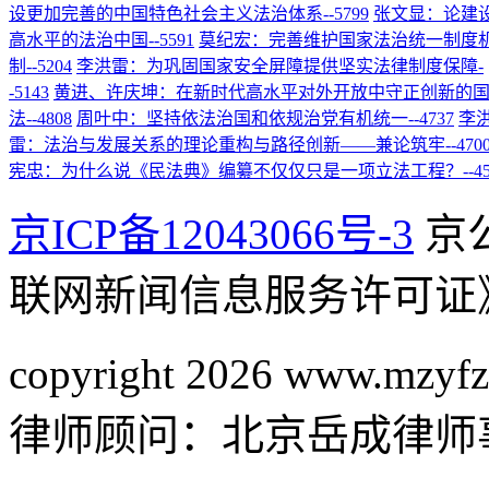
设更加完善的中国特色社会主义法治体系
--5799
张文显：论建
高水平的法治中国
--5591
莫纪宏：完善维护国家法治统一制度
制
--5204
李洪雷：为巩固国家安全屏障提供坚实法律制度保障
-
-5143
黄进、许庆坤：在新时代高水平对外开放中守正创新的
法
--4808
周叶中：坚持依法治国和依规治党有机统一
--4737
李
雷：法治与发展关系的理论重构与路径创新——兼论筑牢
--470
宪忠：为什么说《民法典》编纂不仅仅只是一项立法工程？
--4
京ICP备12043066号-3
京公
联网新闻信息服务许可证
copyright 2026 www.mzyfz
律师顾问：北京岳成律师