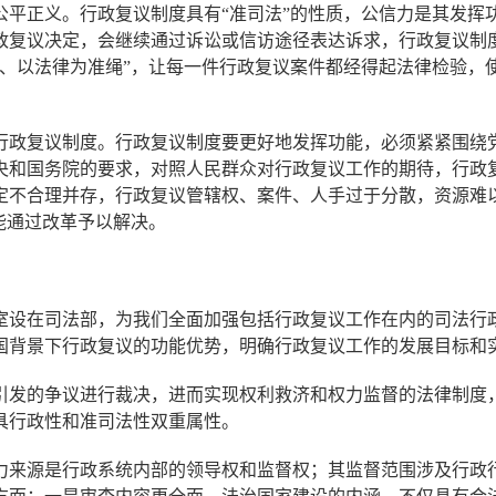
公平正义。行政复议制度具有“准司法”的性质，公信力是其发挥
政复议决定，会继续通过诉讼或信访途径表达诉求，行政复议制
据、以法律为准绳”，让每一件行政复议案件都经得起法律检验，
。
政复议制度。行政复议制度要更好地发挥功能，必须紧紧围绕党
央和国务院的要求，对照人民群众对行政复议工作的期待，行政
定不合理并存，行政复议管辖权、案件、人手过于分散，资源难
能通过改革予以解决。
设在司法部，为我们全面加强包括行政复议工作在内的司法行政
国背景下行政复议的功能优势，明确行政复议工作的发展目标和
的争议进行裁决，进而实现权利救济和权力监督的法律制度，
具行政性和准司法性双重属性。
来源是行政系统内部的领导权和监督权；其监督范围涉及行政行