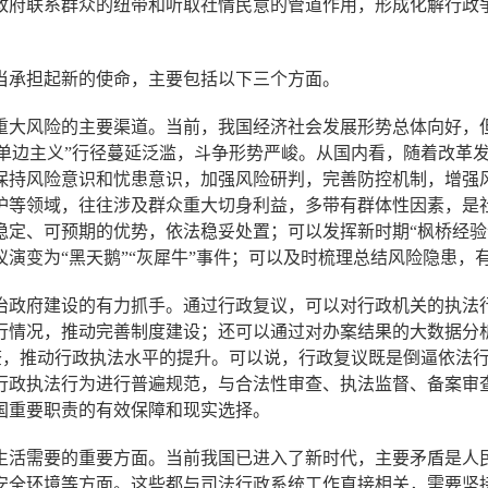
政府联系群众的纽带和听取社情民意的管道作用，形成化解行政
承担起新的使命，主要包括以下三个方面。
大风险的主要渠道。当前，我国经济社会发展形势总体向好，但
“单边主义”行径蔓延泛滥，斗争形势严峻。从国内看，随着改革
保持风险意识和忧患意识，加强风险研判，完善防控机制，增强
护等领域，往往涉及群众重大切身利益，多带有群体性因素，是
稳定、可预期的优势，依法稳妥处置；可以发挥新时期“枫桥经验
演变为“黑天鹅”“灰犀牛”事件；可以及时梳理总结风险隐患，
政府建设的有力抓手。通过行政复议，可以对行政机关的执法行
行情况，推动完善制度建设；还可以通过对办案结果的大数据分
检查，推动行政执法水平的提升。可以说，行政复议既是倒逼依法行
行政执法行为进行普遍规范，与合法性审查、执法监督、备案审查
国重要职责的有效保障和现实选择。
活需要的重要方面。当前我国已进入了新时代，主要矛盾是人民
安全环境等方面。这些都与司法行政系统工作直接相关，需要坚