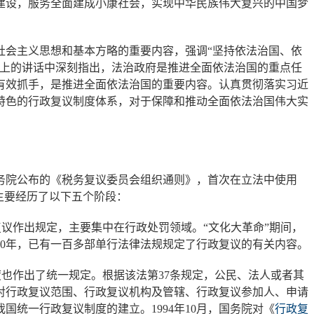
建设，服务全面建成小康社会，实现中华民族伟大复兴的中国梦
会主义思想和基本方略的重要内容，强调“坚持依法治国、依
议上的讲话中深刻指出，法治政府是推进全面依法治国的重点任
有效抓手，是推进全面依法治国的重要内容。认真贯彻落实习近
特色的行政复议制度体系，对于保障和推动全面依法治国伟大实
务院公布的《税务复议委员会组织通则》，首次在立法中使用
主要经历了以下五个阶段：
政复议作出规定，主要集中在行政处罚领域。“文化大革命”期间，
90年，已有一百多部单行法律法规规定了行政复议的有关内容。
也作出了统一规定。根据该法第37条规定，公民、法人或者其
对行政复议范围、行政复议机构及管辖、行政复议参加人、申请
统一行政复议制度的建立。1994年10月，国务院对《
行政复