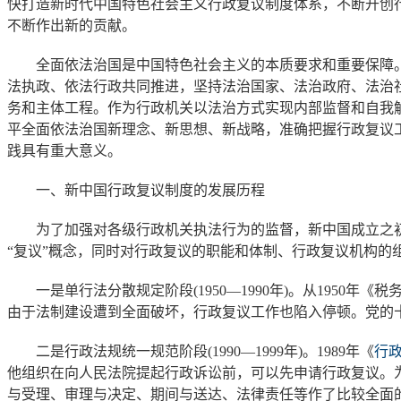
快打造新时代中国特色社会主义行政复议制度体系，不断开创
不断作出新的贡献。
全面依法治国是中国特色社会主义的本质要求和重要保障。党
法执政、依法行政共同推进，坚持法治国家、法治政府、法治
务和主体工程。作为行政机关以法治方式实现内部监督和自我
平全面依法治国新理念、新思想、新战略，准确把握行政复议
践具有重大意义。
一、新中国行政复议制度的发展历程
为了加强对各级行政机关执法行为的监督，新中国成立之初即
“复议”概念，同时对行政复议的职能和体制、行政复议机构
一是单行法分散规定阶段(1950—1990年)。从1950
由于法制建设遭到全面破坏，行政复议工作也陷入停顿。党的十
二是行政法规统一规范阶段(1990—1999年)。1989年《
行
他组织在向人民法院提起行政诉讼前，可以先申请行政复议。为做
与受理、审理与决定、期间与送达、法律责任等作了比较全面的