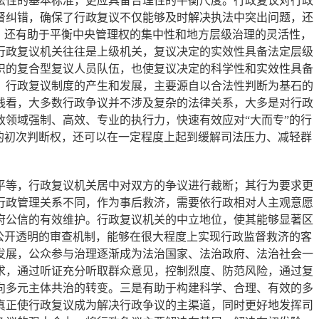
法性的基本标准，更应具备合理性的平衡尺度。行政复议对行政
督纠错，确保了行政复议不仅能够及时解决执法中突出问题，还
，还有助于平衡中央管理权的集中性和地方层级治理的灵活性，
行政复议机关往往是上级机关，复议决定的实效性具备法定层级
识的复合型复议人员队伍，也使复议决定的科学性和实效性具备
，行政复议制度的产生和发展，主要源自以合法性判断为基石的
践看，大多数行政争议并不涉及复杂的法律关系，大多是对行政
领域强制、高效、专业的执行力，快速有效应对“大而专”的行
的初次判断权，还可以在一定程度上起到缓解司法压力、减轻群
等，行政复议机关居中对双方的争议进行裁断；其行为要求更
行政管理关系不同，作为事后救济，需要依行政相对人主观意愿
府公信的有效维护。行政复议机关的中立地位，使其能够显著区
公开透明的审查机制，能够在很大程度上实现行政监督救济的客
发展，公众参与治理逐渐成为法治国家、法治政府、法治社会一
求，通过听证充分听取群众意见，控制烈度、防范风险，通过复
向多元主体共治的转变。三是有助于构建科学、合理、有效的多
真正使行政复议成为解决行政争议的主渠道，同时更好地发挥司