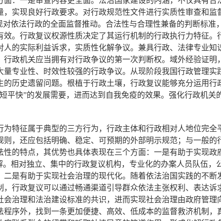
方面：一是审查内容更全面。法治国家建设的内涵，不仅具有合
量，实现良好行政要求。对行政规范性文件进行实质性审查和监
实现对依法行政的全面监督推动。合法性与合理性兼备的判断标准
有效。行政复议权源性质决定了其运行机制的行政执行力特征。
对人的实际利益诉求，实质性化解争议。兼具行政、法律专业知
，行政机关应当拥有对行政争议的第一次判断权。域外经验证明
大量专业性、时效性较强的行政争议。从现阶段我国行政管理实
生的历史遗留问题。根植于行政土壤，行政复议能够充分运用行政
“短平快”的发展需要，进而达到自我免疫的效果。强化行政机关
为特征属于典型的三方行为，行政主体和行政相对人地位完全平
规则，还应包括明确、稳定、可预期的外部明示规范；与一般的
法性的特点，其优势也具体表现在三个方面：一是有助于实现政
误解。相对独立、集中的行政复议机构，专业化的办案人员队伍，
。二是有助于实现社会治理的现代化。随着依法治国实践的不断
制，行政复议可以通过畅通渠道引导群众依法主张权利、表达诉
社会治理和法治建设标准的共识，进而实现社会治理由政府管理
法程序外，找到一条更加便捷、高效、低成本的监督救济机制，