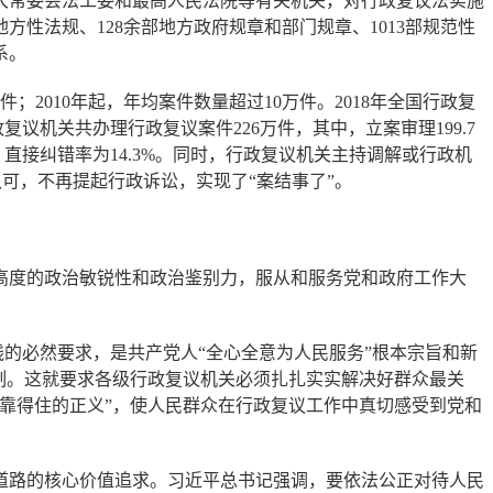
常委会法工委和最高人民法院等有关机关，对行政复议法实施
性法规、128余部地方政府规章和部门规章、1013部规范性
系。
010年起，年均案件数量超过10万件。2018年全国行政复
复议机关共办理行政复议案件226万件，其中，立案审理199.7
件，直接纠错率为14.3%。同时，行政复议机关主持调解或行政机
认可，不再提起行政诉讼，实现了“案结事了”。
度的政治敏锐性和政治鉴别力，服从和服务党和政府工作大
的必然要求，是共产党人“全心全意为人民服务”根本宗旨和新
制。这就要求各级行政复议机关必须扎扎实实解决好群众最关
靠得住的正义”，使人民群众在行政复议工作中真切感受到党和
路的核心价值追求。习近平总书记强调，要依法公正对待人民