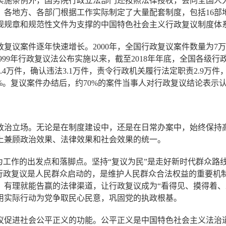
施条例外，国务院行政立法部门还按照法律授权，会同全国人大
地方、各部门根据工作实际制定了大量配套制度，包括16部地方
规规章和规范性文件为支撑的中国特色社会主义行政复议制度体
件逐年快速增长。2000年，全国行政复议案件数量为7万件；2
99年行政复议法公布实施以来，截至2018年年底，全国各级行政
定2.4万件，确认违法3.1万件，责令行政机关履行法定职责2.9万
.5%。复议案件办结后，约70%的案件当事人对行政复议结论表示
：
治立场。无论是在制度建设中，还是在日常办案中，始终保持高
上兼顾政治效果、法律效果和社会效果的统一。
工作的出发点和落脚点。坚持“复议为民”是走好新时代群众路线
。行政复议是人民群众启动的，是维护人民群众合法权益的重要机
、有理就能告赢的法律渠道，让行政复议成为“看得见、摸得着、
用实际行动为党争取民心民意，巩固党的执政根基。
促进社会公平正义的功能。公平正义是中国特色社会主义法治道