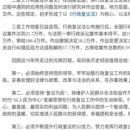
二是工作制度逐步健全。在国家层面，除行政复议法及其实
过程中遇到的应用性问题及时进行研究并作出答复。地方层面，各
文件。这些规定，初步形成了以《
行政复议法
》为核心，以法
三是工作效能日益显现。行政复议法公布施行后，全国行政复议案
议案件达到25.7万件，与法院一审行政诉讼案件基本持平。自19
万件，审结186.4万件。作出撤销决定18.2万件，作出变更决
关自行纠错后双方达成和解的17.7万件，占审结案件总数的9
回顾这70年所走过的光辉历程，有四条历史经验值得总结
第一，必须始终坚持党的领导，牢牢站稳行政复议工作的政
局，妥善处理好法律与政策、改革与法治的关系，在办案效果
第二，必须坚持“复议为民”，将维护人民群众合法权益作为
时代“以人民为中心”发展思想在行政复议工作中的生动体现
心、最直接、最现实的利益问题，为人民群众提供一个能说理
政府的温暖，切实增进人民群众的获得感、幸福感和安全感，
第三，必须不断提升行政复议的公信力，努力发挥行政复议