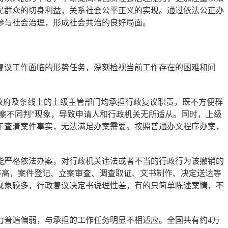
民群众的切身利益，关系社会公平正义的实现。通过依法公正办
参与社会治理，形成社会共治的良好局面。
议工作面临的形势任务，深刻检视当前工作存在的困难和问
政府及条线上的上级主管部门均承担行政复议职责，既不方便群
案不同判”现象，导致申请人和行政机关无所适从。同时，上级
于查清案件事实，无法满足办案需要。按照普通办文程序办案，
严格依法办案，对行政机关违法或者不当的行政行为该撤销的
不高，案件登记、立案审查、调查取证、文书制作、决定送达等
现象较多，行政复议决定书说理性差，有的只简单陈述案情，不
普遍偏弱，与承担的工作任务明显不相适应。全国共有约4万