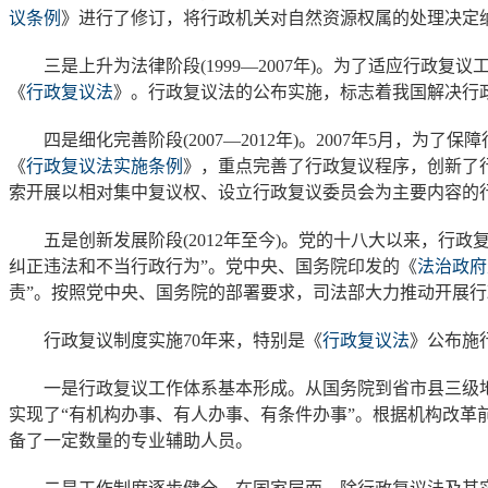
议条例
》进行了修订，将行政机关对自然资源权属的处理决定
三是上升为法律阶段(1999—2007年)。为了适应行政复
《
行政复议法
》。行政复议法的公布实施，标志着我国解决行
四是细化完善阶段(2007—2012年)。2007年5月，
《
行政复议法实施条例
》，重点完善了行政复议程序，创新了
索开展以相对集中复议权、设立行政复议委员会为主要内容的
五是创新发展阶段(2012年至今)。党的十八大以来，行政
纠正违法和不当行政行为”。党中央、国务院印发的《
法治政府建
责”。按照党中央、国务院的部署要求，司法部大力推动开展行
行政复议制度实施70年来，特别是《
行政复议法
》公布施
一是行政复议工作体系基本形成。从国务院到省市县三级地
实现了“有机构办事、有人办事、有条件办事”。根据机构改革前
备了一定数量的专业辅助人员。