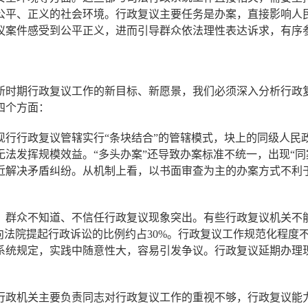
公平、正义的社会环境。行政复议主要任务是办案，直接影响人
议案件感受到公平正义，进而引导群众依法理性表达诉求，有序
时期行政复议工作的新目标、新愿景，我们必须深入分析行政复
四个方面：
行政复议管辖实行“条块结合”的管辖模式，块上的同级人民
法发挥规模效益。“多头办案”还导致办案标准不统一，出现“同
近解决矛盾纠纷。从机制上看，以书面审查为主的办案方式不利
群众不知道、不信任行政复议现象突出。有些行政复议机关不能
向法院提起行政诉讼的比例约占30%。行政复议工作规范化程度
系统规定，实践中随意性大，容易引发争议。行政复议延期办理
机关主要负责同志对行政复议工作的重视不够，行政复议能力