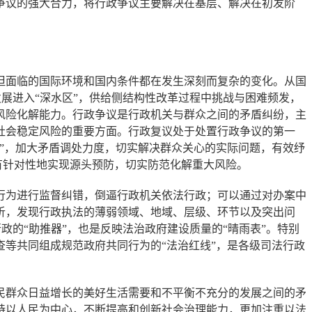
争议的强大合力，将行政争议主要解决在基层、解决在初发阶
面临的国际环境和国内条件都在发生深刻而复杂的变化。从国
发展进入“深水区”，供给侧结构性改革过程中挑战与困难频发，
风险化解能力。行政争议是行政机关与群众之间的矛盾纠纷，主
社会稳定风险的重要方面。行政复议处于处置行政争议的第一
”，加大矛盾调处力度，切实解决群众关心的实际问题，有效纾
有针对性地实现源头预防，切实防范化解重大风险。
为进行监督纠错，倒逼行政机关依法行政；可以通过对办案中
析，发现行政执法的薄弱领域、地域、层级、环节以及突出问
政的“助推器”，也是反映法治政府建设质量的“晴雨表”。特别
等共同组成规范政府共同行为的“法治红线”，是各级司法行政
群众日益增长的美好生活需要和不平衡不充分的发展之间的矛
持以人民为中心，不断提高和创新社会治理能力，更加注重以法