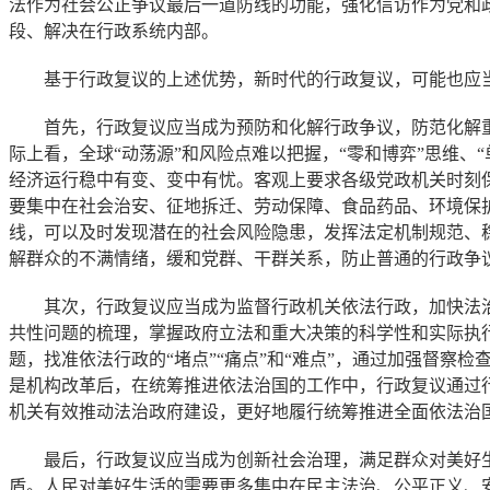
法作为社会公正争议最后一道防线的功能，强化信访作为党和
段、解决在行政系统内部。
基于行政复议的上述优势，新时代的行政复议，可能也应当
首先，行政复议应当成为预防和化解行政争议，防范化解重
际上看，全球“动荡源”和风险点难以把握，“零和博弈”思维、
经济运行稳中有变、变中有忧。客观上要求各级党政机关时刻
要集中在社会治安、征地拆迁、劳动保障、食品药品、环境保
线，可以及时发现潜在的社会风险隐患，发挥法定机制规范、
解群众的不满情绪，缓和党群、干群关系，防止普通的行政争议
其次，行政复议应当成为监督行政机关依法行政，加快法治
共性问题的梳理，掌握政府立法和重大决策的科学性和实际执
题，找准依法行政的“堵点”“痛点”和“难点”，通过加强督察
是机构改革后，在统筹推进依法治国的工作中，行政复议通过
机关有效推动法治政府建设，更好地履行统筹推进全面依法治
最后，行政复议应当成为创新社会治理，满足群众对美好生
盾。人民对美好生活的需要更多集中在民主法治、公平正义、