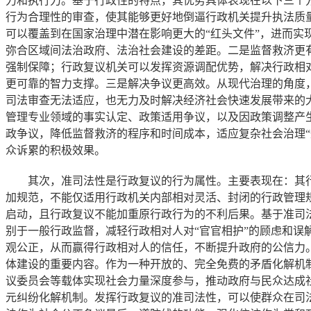
力和执行力。基于行政性的特点，其优势具体表现在以下三个
行为合理性的审查，使其能够更好地倒逼行政机关提升执法质
可以覆盖到在国家治理中潜在影响更大的“红头文件”，进而
弥合区域间法治政府、法治社会建设的差距。二是监督救济更
强制保障；行政复议机关可以发挥资源调配优势，解决行政相
更可靠的智力支撑。三是解决争议更高效。从现代治理的角度
司法审查无法适应，也无力及时解决经济社会快速发展带来的
管理专业领域的事实认定、政策适用争议，以及因政策调整产
政争议，降低监督救济的程序和时间成本，适应复杂社会治理
众诉累的积极效果。
其次，准司法性是行政复议的行为属性。主要表现在：其行
加规范，不能仅适用行政机关内部相对灵活、封闭的行政管理
启动，且行政复议不能加重原行政行为的不利后果。基于准司
别于一般行政监督，减轻行政相对人对“官官相护”的顾虑和
观公正，从而赢得行政相对人的信任，不断提升政府的公信力
体建设的重要内容。作为一种开放的、完全免费的矛盾化解机
议委员会等载体实现社会力量深度参与，推动政府与民众达成
元纠纷化解机制。发挥行政复议的准司法性，可以使群众在司