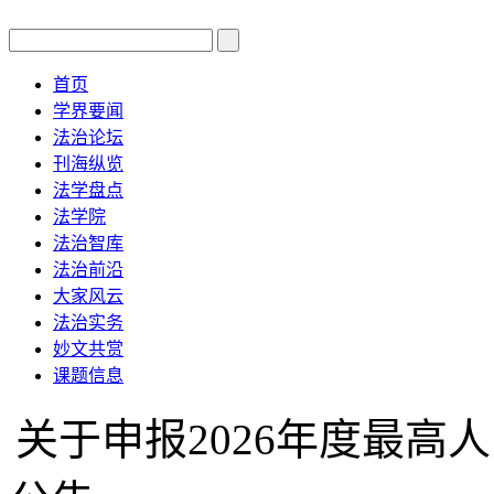
首页
学界要闻
法治论坛
刊海纵览
法学盘点
法学院
法治智库
法治前沿
大家风云
法治实务
妙文共赏
课题信息
关于申报2026年度最高