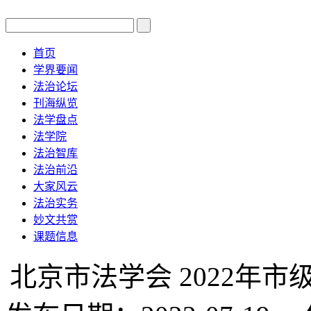
首页
学界要闻
法治论坛
刊海纵览
法学盘点
法学院
法治智库
法治前沿
大家风云
法治实务
妙文共赏
课题信息
北京市法学会 2022年