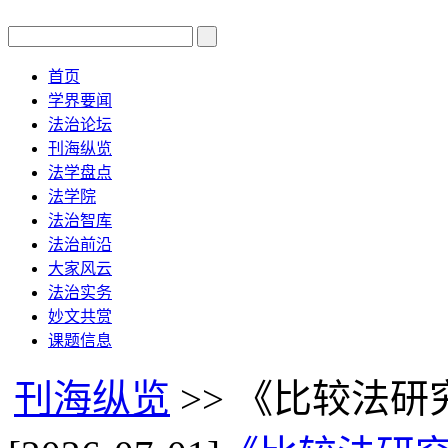
首页
学界要闻
法治论坛
刊海纵览
法学盘点
法学院
法治智库
法治前沿
大家风云
法治实务
妙文共赏
课题信息
刊海纵览
>> 《比较法研