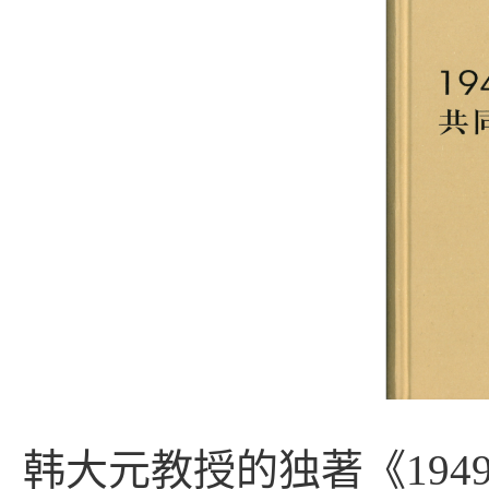
韩大元教授的
独著
《
19