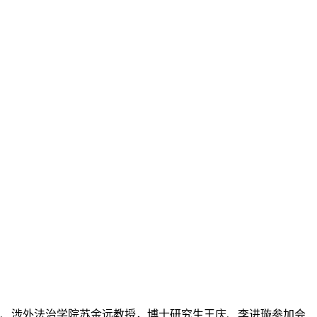
学院、涉外法治学院苏金远教授，博士研究生王庆、李进璇参加会