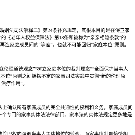
婚姻法司法解释二》第24条补充规定，其根本目的是在保卫家
的《老年人权益保障法》第18条和被称为“亲亲相隐条款”的
造家庭成员间的“等差”，也就不可能回归“家庭本位”原则。
伦理道德观念”“树立家庭本位的裁判理念”“全面保护当事人
体本位”原则之间摇摆不定的家事司法实践中贯彻“新的伦理原
治疗作用”。
上确认所有家庭成员的完全共通性的权利和义务，家庭成员间
一个专门的家事实体法法律部门。家事法的实体法规定更多地是
院职权向强调当事人主体地位的转变，而家事审判却恰恰相