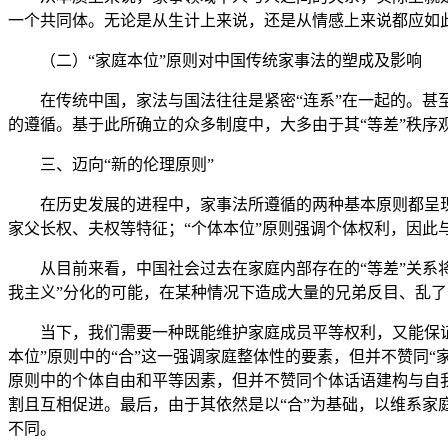
一个共同体。无论是从生计上来说，还是从情感上来说都应如此
（二）“家庭本位”原则对中国传统家事法的塑成及影响
在传统中国，家法与国法往往是紧密“连系”在一起的。甚至
的遵循。基于此所确立的众多制度中，大多由于其“等差”秩
三、迈向“新的伦理原则”
在历史发展的进程中，家事法所遵循的两种基本原则都呈现出
家父长权、夫权等特征；“个体本位”原则强调个体权利，因此
从目前来看，中国社会过去在家庭内部存在的“等差”关系将
我主义”分化的可能，在某种情况下造成大量的兄弟反目、乱
当下，我们需要一种既能维护家庭成员平等权利，又能保证家
本位”原则中的“合”这一强调家庭整体性的要素，但并不赞同“
原则中的个体自由和平等因素，但并不赞同个体话语建构与自
割且互相促进。最后，由于其依然是以“合”为基础，以维系家
不同。