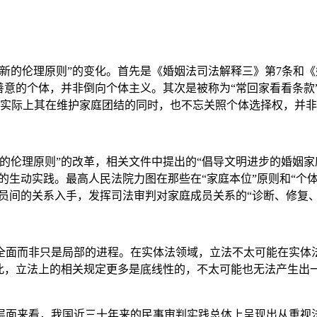
的伦理原则”的变化。首先是《婚姻法司法解释三》第7条和《
善意的个体，并非倒向个体主义。其次是被称为“常回家看看条款”
但实际上其在维护家庭团结的同时，也不忘关照个体选择权，并非再
理原则”的改革，相关文件中提出的“倡导文明进步的婚姻家庭
的生动实践。最高人民法院力图在那些在“家庭本位”原则和“个
成员间的关系入手，发挥司法审判对家庭成员关系的“诊断、修复、
面而非只是局部的进程。在实体法领域，立法不太可能在实体法
因此，立法上的相关规定更多是底线性的，不太可能也无法产生出
面来看，我国近三十年来的民事审判实践总体上呈现出从重视法