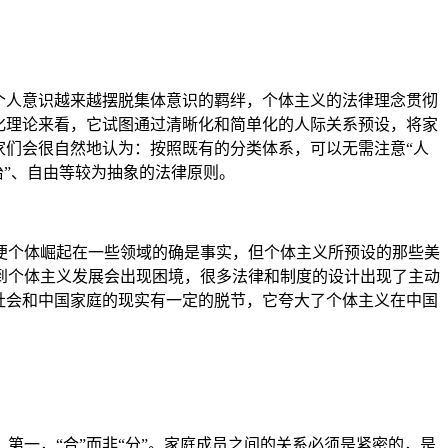
个人意识越来越摆脱集体意识的羁绊，个体主义的法律理念贯彻
化理论来看，它试图通过清晰化和简单化的人际关系预设，将家
家们会很自然地认为：按照既有的分类体系，可以无需注意“人
治”、自由等较为抽象的法律原则。
个体崛起在一些领域的确是事实，但个体主义所预设的那些美
到个体主义发展会出现困境，很多法律和制度的设计出现了主动
社会和中国家庭的现实有一定的脱节，它夸大了个体主义在中国
一，“合”而非“分”。家庭成员之间的关系必须是紧密的，是