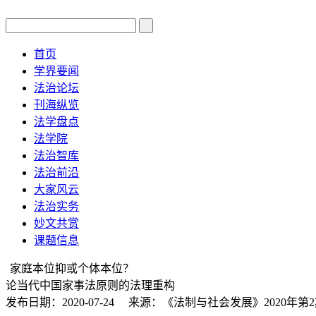
首页
学界要闻
法治论坛
刊海纵览
法学盘点
法学院
法治智库
法治前沿
大家风云
法治实务
妙文共赏
课题信息
家庭本位抑或个体本位？
论当代中国家事法原则的法理重构
发布日期：2020-07-24 来源：《法制与社会发展》2020年