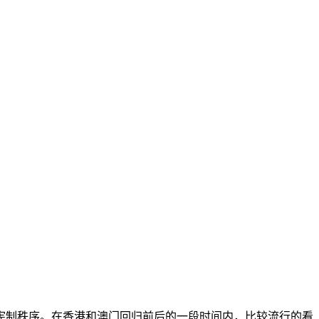
宪制秩序。在香港和澳门回归前后的一段时间内，比较流行的看