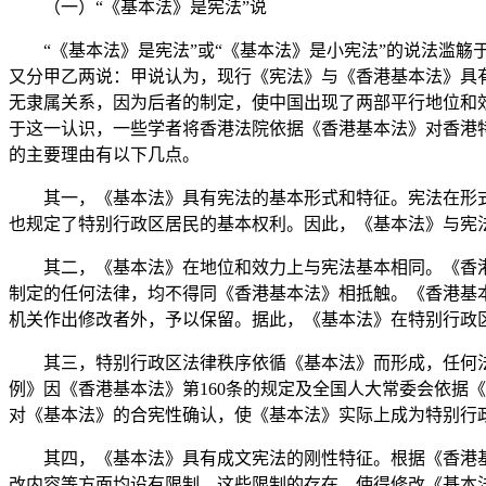
（一）“《基本法》是宪法”说
“《基本法》是宪法”或“《基本法》是小宪法”的说法滥觞
又分甲乙两说：甲说认为，现行《宪法》与《香港基本法》具有
无隶属关系，因为后者的制定，使中国出现了两部平行地位和
于这一认识，一些学者将香港法院依据《香港基本法》对香港特区
的主要理由有以下几点。
其一，《基本法》具有宪法的基本形式和特征。宪法在形式
也规定了特别行政区居民的基本权利。因此，《基本法》与宪
其二，《基本法》在地位和效力上与宪法基本相同。《香港基
制定的任何法律，均不得同《香港基本法》相抵触。《香港基
机关作出修改者外，予以保留。据此，《基本法》在特别行政
其三，特别行政区法律秩序依循《基本法》而形成，任何法
例》因《香港基本法》第160条的规定及全国人大常委会依据
对《基本法》的合宪性确认，使《基本法》实际上成为特别行
其四，《基本法》具有成文宪法的刚性特征。根据《香港基本
改内容等方面均设有限制。这些限制的存在，使得修改《基本