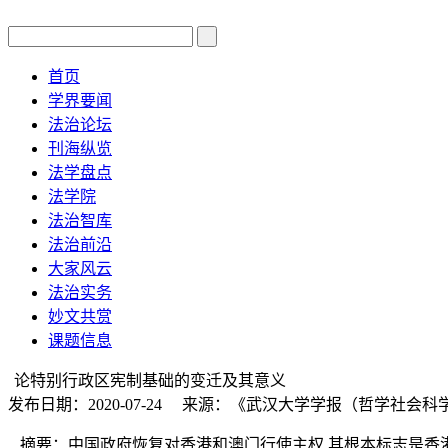
首页
学界要闻
法治论坛
刊海纵览
法学盘点
法学院
法治智库
法治前沿
大家风云
法治实务
妙文共赏
课题信息
论特别行政区宪制基础的变迁及其意义
发布日期：2020-07-24 来源：《武汉大学学报（哲学社会科
摘要：中国政府恢复对香港和澳门行使主权,其根本标志是香