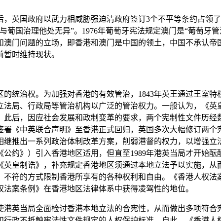
，英国政府以武力相威胁强迫清政府签订3个不平等条约占领了香
葡国治理他处无异”。1976年葡萄牙宪法规定澳门是“葡萄牙管
和澳门问题的立场，即香港和澳门是中国的领土，中国不承认帝
前暂时维持现状。
统治权。为加强对香港的有效管治，1843年英王通过王室特
立法局、行政局等管治机构以广泛的管治权力。一般认为，《英
此后，因应社会发展和政制变革的要求，两个宪制性文件历经数
年正式签署《中英联合声明》至香港正式回归，英国多次大幅修订两
继推出一系列政治体制改革方案，削弱港督的权力，以增强立法
公约》）引入香港地区适用，但直至1989年港英当局才开始酝酿
《英皇制诰》，补充规定香港地区须通过本地立法予以实施，从
》不符的方式限制香港所享有的各种权利和自由。《香港人权法
权法案条例》在香港地区法律体系中获得凌驾性的地位。
港英当局全面检讨香港本地立法的合宪性，从而做出多项符合宪
和行政不抵触宪法性文件规定的人权保护标准。自此，《香港人