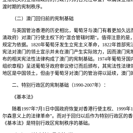
渡时期的宪制秩序。
（二）澳门回归前的宪制基础
与英国管治香港的历史相比，葡萄牙与澳门有着更加久远而
清政府）对澳门行使主权下的“混合管辖时期”。值得注意的
规定为依据。1820年葡萄牙发生立宪主义革命，1822年首
宪法对澳门的领土宣示并未在澳门产生实际效力，因而澳门宪制
布的相关宪法性法律构成了澳门的宪制基础。1974年葡萄牙
组织章程》呈送葡萄牙政府审议修订而后颁布，其宪法性法律效
地区是中国领土，但由于葡萄牙对澳门的管治得以延续，澳门
二、特别行政区的宪制基础（1990-2007年）：
《基本法》
随着1997年7月1日中国政府恢复对香港行使主权、1999
尔森意义上的法律革命”。而对于回归以后作为特别行政区的
《基本法》是特别行政区宪制秩序的基础。