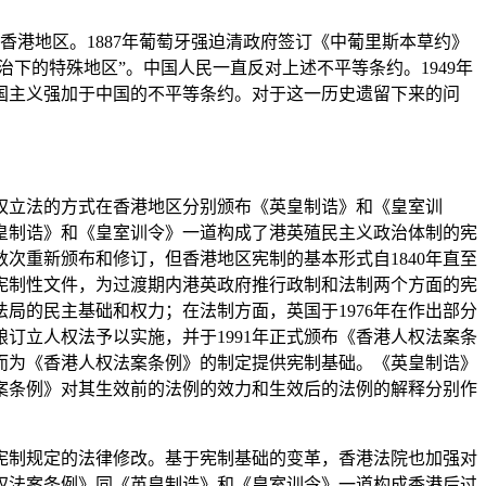
港地区。1887年葡萄牙强迫清政府签订《中葡里斯本草约》
治下的特殊地区”。中国人民一直反对上述不平等条约。1949年
国主义强加于中国的不平等条约。对于这一历史遗留下来的问
权立法的方式在香港地区分别颁布《英皇制诰》和《皇室训
皇制诰》和《皇室训令》一道构成了港英殖民主义政治体制的宪
次重新颁布和修订，但香港地区宪制的基本形式自1840年直至
个宪制性文件，为过渡期内港英政府推行政制和法制两个方面的宪
局的民主基础和权力；在法制方面，英国于1976年在作出部分
订立人权法予以实施，并于1991年正式颁布《香港人权法案条
而为《香港人权法案条例》的制定提供宪制基础。《英皇制诰》
案条例》对其生效前的法例的效力和生效后的法例的解释分别作
制规定的法律修改。基于宪制基础的变革，香港法院也加强对
权法案条例》同《英皇制诰》和《皇室训令》一道构成香港后过