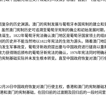
复杂的历史渊源。澳门的宪制发展与葡萄牙本国宪制的建立和变
是，虽然澳门宪制历史可追溯至葡萄牙宪制的确立和初始发展时期
部宪法诞生。1822年葡萄牙宪法确认澳门地区是葡萄牙国家领土
的历史并不能当然地以1822年宪法的生效为源头。随着澳门
国内发生军事政变，葡萄牙新政府提出要与中国政府进行磋商以重新
力获得随后颁布的葡萄牙新宪法的确认，1976年宪法同时明
的宪制基础实际并未发生根本转变。直至中国政府恢复对澳门行
年12月20日中国政府恢复对澳门行使主权，香港和澳门的宪制基
香港和澳门的宪制基础，在回归前的过渡期及回归后的一段时间