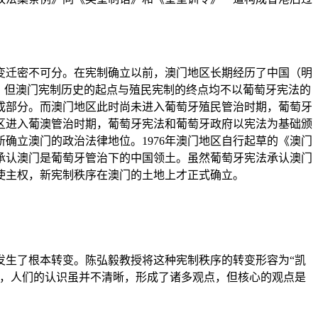
迁密不可分。在宪制确立以前，澳门地区长期经历了中国（明
，但澳门宪制历史的起点与殖民宪制的终点均不以葡萄牙宪法的
的组成部分。而澳门地区此时尚未进入葡萄牙殖民管治时期，葡萄牙
地区进入葡澳管治时期，葡萄牙宪法和葡萄牙政府以宪法为基础颁
确立澳门的政治法律地位。1976年澳门地区自行起草的《澳门
确承认澳门是葡萄牙管治下的中国领土。虽然葡萄牙宪法承认澳门
使主权，新宪制秩序在澳门的土地上才正式确立。
础发生了根本转变。陈弘毅教授将这种宪制秩序的转变形容为“凯
里，人们的认识虽并不清晰，形成了诸多观点，但核心的观点是