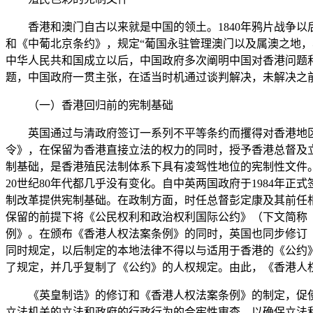
香港和澳门自古以来就是中国的领土。1840年鸦片战争以后
和《中葡北京条约》，规定“葡国永驻管理澳门以及属澳之地，与
中华人民共和国成立以后，中国政府多次阐明中国对香港问题
题，中国政府一贯主张，在适当时机通过谈判解决，未解决之
（一）香港回归前的宪制基础
英国通过与清政府签订一系列不平等条约而攫得对香港地区的
令》，在保留为香港直接立法的权力的同时，授予香港总督及
制基础，是香港殖民法制体系下具有凌驾性地位的宪制性文件。
20世纪80年代都几乎没有变化。自中英两国政府于1984
制改革提供宪制基础。在政制方面，时任总督彭定康及其前任相
保留的前提下将《公民权利和政治权利国际公约》（下文简称《
例》。在颁布《香港人权法案条例》的同时，英国也同步修订
同时规定，以后制定的本地法律不得以与适用于香港的《公约
了规定，并几乎复制了《公约》的人权规定。由此，《香港人
《英皇制诰》的修订和《香港人权法案条例》的制定，促使
立法机关的立法和政府的行政行为的合宪性审查，以确保立法