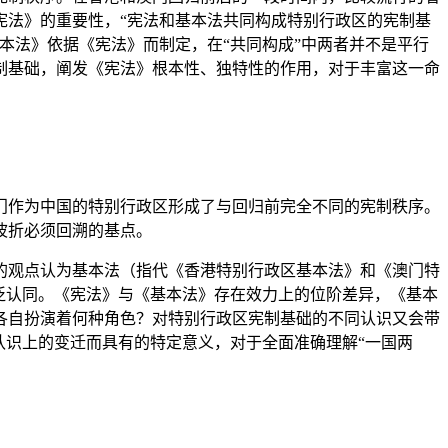
宪法》的重要性，“宪法和基本法共同构成特别行政区的宪制基
本法》依据《宪法》而制定，在“共同构成”中两者并不是平行
制基础，阐发《宪法》根本性、独特性的作用，对于丰富这一命
作为中国的特别行政区形成了与回归前完全不同的宪制秩序。
波折必须回溯的基点。
观点认为基本法（指代《香港特别行政区基本法》和《澳门特
泛认同。《宪法》与《基本法》存在效力上的位阶差异，《基本
各自扮演着何种角色？对特别行政区宪制基础的不同认识又会带
认识上的变迁而具有的特定意义，对于全面准确理解“一国两