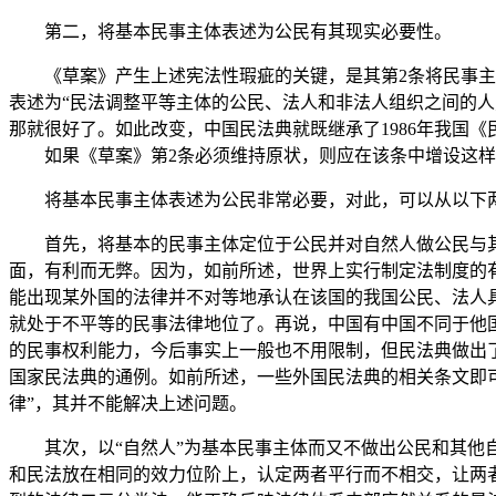
第二，将基本民事主体表述为公民有其现实必要性。
《草案》产生上述宪法性瑕疵的关键，是其第2条将民事主
表述为“民法调整平等主体的公民、法人和非法人组织之间的人
那就很好了。如此改变，中国民法典就既继承了1986年我国《
如果《草案》第2条必须维持原状，则应在该条中增设这样一
将基本民事主体表述为公民非常必要，对此，可以从以下
首先，将基本的民事主体定位于公民并对自然人做公民与
面，有利而无弊。因为，如前所述，世界上实行制定法制度的
能出现某外国的法律并不对等地承认在该国的我国公民、法人
就处于不平等的民事法律地位了。再说，中国有中国不同于他
的民事权利能力，今后事实上一般也不用限制，但民法典做出
国家民法典的通例。如前所述，一些外国民法典的相关条文即可
律”，其并不能解决上述问题。
其次，以“自然人”为基本民事主体而又不做出公民和其他
和民法放在相同的效力位阶上，认定两者平行而不相交，让两