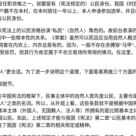
官任职资格之一，就都是有（宪法规定的）公民身份。我国《村民
“户籍不在本村，在本村居住一年以上，本人申请参加选举，并且
有公民身份。
宪法上的公民资格扮演“私民”（自然人）角色的。故前台表演的虽应
解剧中一些根本性的关系。《草案》虽然可以而且应当用自然人概
总得套在内衣上，内衣总是有的，因为，一般不存在赤膊穿“马甲”、
定受惩罚，但其行为肯定属于不合交易场所常规的情况。在这里
然人”更合适。为了进一步说明这个道理，下面笔者再做三个方面
容脱节。
。在中国宪法的框架下，民事主体中的自然人首先是公民，主要也
国人”之类的名词。所以，从外观上看，这些条款就不是根据中国
基本主体（外国人、无国籍人、法人等）所拥有的是比照基本主
国公民。如此，上述规定才能与我国《宪法》第二章“公民基本的
离了我国《宪法》第二章的相关规定或精神。