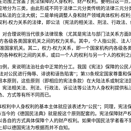
在范围上含盖了民法保障的人身权利、财产权利。要明白这一点
应地分为三类，由此形成不同于法律二元分类传统的法律三元分
和私法的立法大纲；二是单纯调整人身和财产领域具体权利-权利
权利-权力关系的法律，即公法（宪法的相关法、刑法、行政法、
，对合理说明当代很多法律现象（尤其是宪法与部门法关系方面
地方各级各类国家机关之间的权力关系。其中，个人指公民、法人
的准国家机关。其二，权力-权力关系，即一个国家机构内各级各
人的各种权利之间的关系，或曰一个人的权利与另一个人的权利之
为例，来说明法治社会中正常的分工。我国《宪法》保障的公民人
任何方法对公民进行侮辱、诽谤和诬告陷害”；第33条规定国家尊重
根本原则，这些原则（即相应的宪法条款）在大陆法系或制定法
；宪法相关法、刑法、行政法、诉讼法等公法为人身权利提供私
色、方式等有所不同而已。
事权利中人身权利的基本主体就应该表述为“公民”；同理，宪法
）与当今的《德国民法典》就是按这个原则配套的。宪法保障财产
以各自的方式具体保障个人的财产权利。如果中国民法学者看不
上却以德国宪法为根据而并不自知。