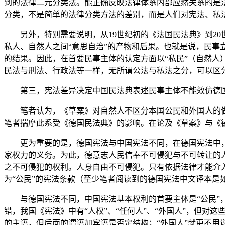
到的法律二元分类法。能正确反映法律体系内部应然关系的是
分类，不是简单的法律分类方法的差别，而是人们对宪法、私
另外，特别需要说明，从19世纪初的《法国民法典》到2
私人、自然人之间“意思自治”的产物和后果。也就是说，民
的结果。因此，在首要民事主体的认定方面以“私民”（自然人
民法与刑法、行政法等一样，无所谓公法与私法之分，可以区
第三，宪法差异决定中国民法典表述民事主体不能效仿德
笔者认为，《草案》对自然人不区分本国公民和外国人的
笔者揣摩此系受《德国民法典》的影响。在论及《草案》与《
更为重要的是，德国宪法与中国宪法不同，在德国宪法中，
家权力的义务。为此，德意志人民信奉不可侵犯与不可转让的人
之不可侵犯的权利。人身自由不可侵犯。只有依据法律才能介入此
为“公民”的宪法条款（至少笔者阅读到的德国宪法中文译本是
与德国宪法不同，中国宪法基本权利的首要主体是“公民”
错，我国《宪法》中有“人权”、“任何人”、“外国人”，但对这
的主语，但后面的谓语加宾语是否定结构；“外国人”就更不