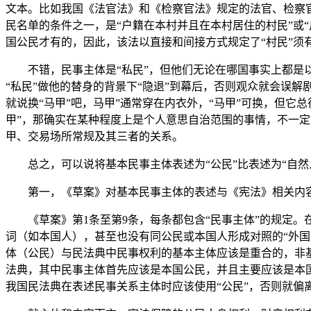
文本。比如我国《法官法》和《检察官法》规定的法官、检察
民名单的条件之一，是“户籍在本村并且在本村居住的村民”或
国公民才有的，因此，该法以直接和间接方式规定了“村民”须
不错，民事主体是“私民”，但他们无论在哪国事实上都是以
“私民”做他的替身的背景下“隐退”到幕后，否则观众就会误
就说换“马甲”吧，马甲”通常穿在内衣外，“马甲”可换，但它
甲”，那确实在某种程度上是个人意思自治范围的事情，不一
甲、交易场所常规及其三者的关系。
总之，可以说将基本民事主体表述为“公民”比表述为“自
第一，《草案》对基本民事主体的表述与《宪法》相关内
《草案》第1条至第9条，每条都包含“民事主体”的规定
词（如本国人），甚至也没有同公民或本国人形成对照的“外
体（公民）与民法典中民事权利的基本主体应该是重合的，非
法典，其中民事主体首先应该是本国公民，并且主要应该是本
我国民法典在表述民事关系主体时应该使用“公民”，否则就偏