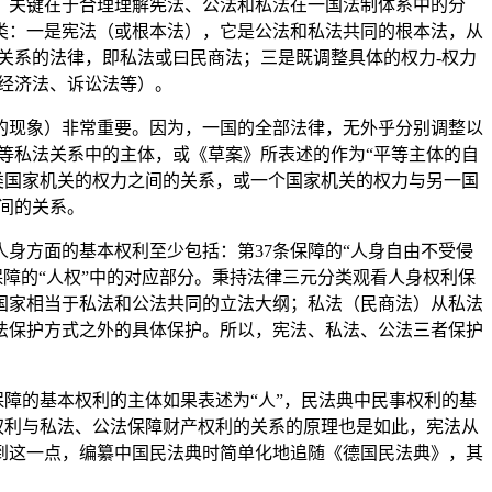
，关键在于合理理解宪法、公法和私法在一国法制体系中的分
类：一是宪法（或根本法），它是公法和私法共同的根本法，从
关系的法律，即私法或曰民商法；三是既调整具体的权力-权力
经济法、诉讼法等）。
的现象）非常重要。因为，一国的全部法律，无外乎分别调整以
等私法关系中的主体，或《草案》所表述的作为“平等主体的自
类国家机关的权力之间的关系，或一个国家机关的权力与另一国
间的关系。
身方面的基本权利至少包括：第37条保障的“人身自由不受侵
和保障的“人权”中的对应部分。秉持法律三元分类观看人身权利保
国家相当于私法和公法共同的立法大纲；私法（民商法）从私法
法保护方式之外的具体保护。所以，宪法、私法、公法三者保护
保障的基本权利的主体如果表述为“人”，民法典中民事权利的基
权利与私法、公法保障财产权利的关系的原理也是如此，宪法从
到这一点，编纂中国民法典时简单化地追随《德国民法典》，其