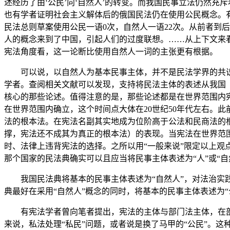
述经历了由‘公民’向‘自然人’的转变。而我国民事立法仍然充
也有学者证明社会主义解体后的俄国民法仍在使用公民概念。有民
民法总则草案使用公民一语0次，自然人一语22次。从前者到
人的概念来到了中国，引起人们的过度联想。……从上下文来
宪法角度看，这一论断比使用自然人一词的主张更有根据。
可以说，以自然人为基本民事主体，并不是民法学界的共
学者。查阅相关文献可以发现，支持将民法主体的表述从我国《
核心的那些论述。值得注意的是，那些论述都是在世界范围内
在世界范围内确立，这个时间点大体在20世纪50年代左右。
法的根本法。在宪法名副其实地成为位阶高于公法和民商法的根
撑，宪法还不成其为真正的根本法）的表现。当宪法在世界范围
时、法律上违背宪法的选择。之所以用“一般来说”限定以上观
那个国家的民法典确实可以且应当将民事主体表述为“人”或“自
我国民法典将基本的民事主体表述为“自然人”，对法治
典最好在采用“自然人”概念的同时，将基本的民事主体表述为“
有宪法学者曾向笔者提出，宪法的主体与部门法主体，在
来说，私法处理“私民”问题，或者说是换了马甲的“公民”。