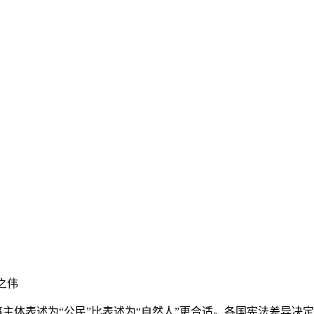
之伟
主体表述为“公民”比表述为“自然人”更合适。各国宪法差异决