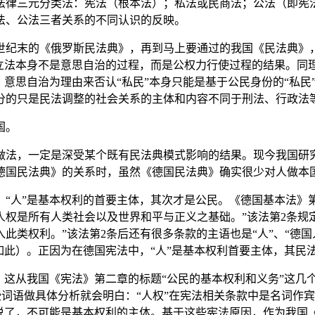
法律三元分类法：宪法（根本法）；私法或民商法；公法（即宪
法、公法三者关系的不同认识的反映。
0世纪末的《俄罗斯民法典》，再到马上要通过的我国《民法典
事立法本身不是意思自治的过程，而是公权力行使过程的结果。同
）意思自治为理由来否认“私民”本身只能是基于公民身份的“私
分的只是民法调整的社会关系的主体和内容不同于刑法、行政法
国。
做法，一定是深受某个既有民法典模式影响的结果。现今我国研
德国民法典》的关系时，虽然《德国民法典》确实很少对人做本
“人”是基本权利的首要主体，其次才是公民。《德国基本法》
权是所有人类社会以及世界和平与正义之基础。”该法第2条规
类权利。”该法第2条后还有很多条款的主语也是“人”、“德国人”
如此）。正因为在德国宪法中，“人”是基本权利首要主体，其民
，这从我国《宪法》第二章的标题“公民的基本权利和义务”这几
些词语做具体分析就会明白：“人权”在宪法相关条款中是名词作宾语
用说了，不可能是基本权利的主体。基于这些宪法原因，作为我国