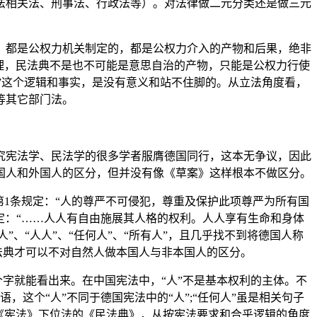
法相关法、刑事法、行政法等）。对法律做二元分类还是做三元
》，都是公权力机关制定的，都是公权力介入的产物和后果，绝非
理，民法典不是也不可能是意思自治的产物，只能是公权力行使
民”这个逻辑和事实，是没有意义和站不住脚的。从立法角度看，
等其它部门法。
究宪法学、民法学的很多学者服膺德国同行，这本无争议，因此
国人和外国人的区分，但并没有像《草案》这样根本不做区分。
第1条规定：“人的尊严不可侵犯，尊重及保护此项尊严为所有国
定：“……人人有自由施展其人格的权利。人人享有生命和身体
、“人人”、“任何人”、“所有人”，且几乎找不到将德国人称
法典才可以不对自然人做本国人与非本国人的区分。
个字就能看出来。在中国宪法中，“人”不是基本权利的主体。不
，这个“人”不同于德国宪法中的“人”;“任何人”虽是相关句子
《宪法》下位法的《民法典》，从按宪法要求和合乎逻辑的角度