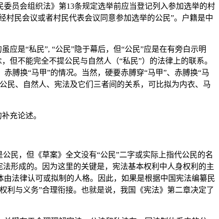
委员会组织法》第13条规定选举前应当登记列入参加选举的村
经村民会议或者村民代表会议同意参加选举的公民”。户籍是中
是“私民”, “公民”隐于幕后，但“公民”应是在有旁白示明
念，但不能完全不提公民与自然人（“私民”）的法律上的联系。
赤膊换“马甲”的情况。当然，硬要赤膊穿“马甲”、赤膊换“马
，公民、自然人、宪法及它们三者间的关系，可比拟为内衣、马
的补充论述。
是公民，但《草案》全文没有“公民”二字或实际上指代公民的名
宪法形成的。因为这里的关键是，宪法基本权利中人身权利的主
体由法律认可或拟制的人格。因此，如果是根据中国宪法编纂民
权利与义务”合理衔接。也就是说，我国《宪法》第二章决定了