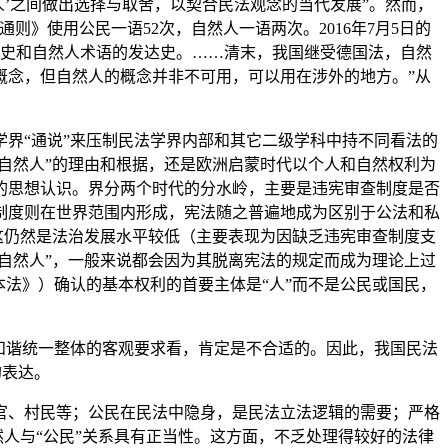
然人’之间做出选择与取舍，以契合民法观念的当代发展”。然而，
》使用公民一语52次，自然人一语两次。2016年7月5日的
消亡史和自然人术语的发达史。……清末，我国继受德国法，自然
概念，但自然人的概念并非不可用，可以用在涉外的地方。”从
界“通说”来压制民法学界内部和其它二级学科中持不同看法的
自然人”的理由和根据，还是欧洲启蒙时代以个人和自然权利为
的思想认识。界分两个时代的分水岭，主要是违宪审查制度是否
查制度则在世界范围内形成，宪法随之普遍地成为区别于公法和私
这仍然是法治发展水平较低（主要表现为因缺乏违宪审查制度支
自然人”，一般来说都会因为其脱离宪法的规定而成为理论上过
法》）确认的基本权利的首要主体是“人”而不是公民或国民，
和谐统一整体的客观要求看，肯定是不合适的。因此，我国民法
的表达。
官、村民等；公民在民法中隐身，是民法立法逻辑的需要；严格
然人与“公民”关系具有正当性。这方面，不乏处理得较好的法律