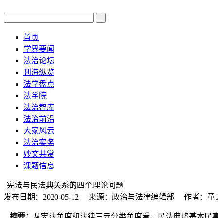
首页
学界要闻
法治论坛
刊海纵览
法学盘点
法学院
法治智库
法治前沿
大家风云
法治实务
妙文共赏
课题信息
宪法与民法典关系的四个理论问题
发布日期：2020-05-12 来源：政治与法律编辑部 作者：童
摘要：
从宪法角度和法律三元分类角度看，民法典将基本民事