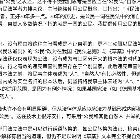
斥着‘公民’之表述，这不得不使我们思考是否应当在‘公民’与‘自
法学者力排众议，主张继续使用公民概念，其指出：“《民法通则
后者，正好30年多一点。30年的历史，是公民一词在民法中的
看，自然人多数情况下指的就是一国的公民。我提倡使用公民的
识。没有理由将这种主张看成是不证自明的，更不宜动辄以民法学
民法通则》的“公民”改为在我国《民法总则》与《草案》中的“
宪法还仅仅表现为公法，没有成为与其区分开来的根本法的时代
此前，行之有效的违宪审查制度只存在于个别国家，此后违宪审
本法之前，将民事主体表述为“人”、“自然人”有其必然性，但
内成为实至名归的根本法后，仍坚持将民事主体表述为“人”、“
点的适用范围，是因为有例外情况：如果某国宪法（如《德国基本
然人”。
实践也许不会有明显阻碍，但从法律体系应以宪法为基础形成内部
公民”。这在技术上很好安排，可采用“公民和其他自然人”并举
部门法立法中是可以进行话语转换的，如公民转换为法官、检察
这种解释有相当的道理，但仍不足以说明《草案》文本完全不提自