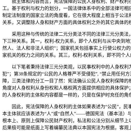
就主体和内容而言，宪法保障的公民人身权利、财产权利
工。基于权利与权力的划分，一国法律体系中的全部法律可相
制定法制度的国家立法的角度看，它在很大程度上相当于公法
关系，又调整除人身和财产方面的具体权利之外的其它具体的
采用这种与传统的法律二元分类法不同的法律三元分类法
下三种关系。其一，权利-权力关系，即个人权利与从中央到
然人、法人和非法人组织”；国家机关包括事实上行使公权力
家机关的权力之间的关系。其三，权利-权利关系，即不同个
以下笔者秉持法律三元分类观，以民事权利中的人身权利
犯”；第38条规定的“公民的人格尊严不受侵犯”, “禁止用
障，三类法律的分工一目了然：宪法确认公民人身权利保障的
角度对人身权利从身份权和人格权两方面提供相应的具体保护
的人身权利的主体和内容都是一样的，只是在保护时充任的角
因此，宪法保障的人身权利的主体如果表述为“公民”，民
本主体就应该表述为“人”或“自然人”——德国宪法（基本法
根本上、原则上保障公民财产权利，私法和公法分别从细节上
后果极可能是纸面上写着编纂民法典以本国宪法为根据，客观