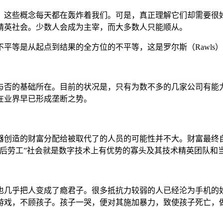
，这些概念每天都在轰炸着我们。可是，真正理解它们却需要很
精英社会。少数人会成为主宰，而大多数人只能顺从。
不平等是从起点到结果的全方位的不平等，这是罗尔斯（
Rawl
与否的基础所在。目前的状况是，只有为数不多的几家公司有能
在业界早已形成垄断之势。
器创造的财富分配给被取代了的人员的可能性并不大。财富最终
“后劳工”社会就是数字技术上有优势的寡头及其技术精英团队和
也几乎把人变成了瘾君子。很多抵抗力较弱的人已经沦为手机的
游戏，不顾孩子。孩子一哭，便对其施加暴力，致使孩子死亡，