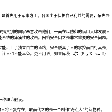
。
都是首先用于军事方面。各国出于保护自己利益的需要，争先恐
在指责别的国家恶意攻击他们，一面在以防御的借口大肆发展人
能系统的瘫痪性的攻击。网络安全因之是非常重要的安全问题。
智能走上了独立自主的道路，完全脱离了人的掌控而自行其是，
，连人也不能幸免。更不用说，如果库茨韦尔（
Ray Kurzweil）
一种理论假设。
生物人将不复存在，取而代之的是一个叫作“奇点人”的新物种。