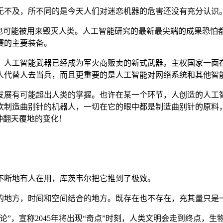
无不及，所不同的是今天人们对迷恋机器的危害还没有充分认识
，也可能被用来毁灭人类。人工智能研究的最新最尖端的成果恐怕
赛的主要装备。
。人工智能武器已经成为军火商贩卖的新式武器。主权国家一面
人代替人去当兵，而且更重要的是人工智能对网络系统和其他智
发展有可能超出人类的掌握。也许在某一个环节，人创造的人工
欢制造曲别针的机器人，一切在它的眼中都是制造曲别针的原料
种翻天覆地的变化！
不断地有人在用，库茨韦尔把它推到了极致。
的地方，时间和空间结合的地方。既存在也不存在，充其量只是
理论”，宣称2045年将出现“奇点”时刻，人类文明会走到终点，