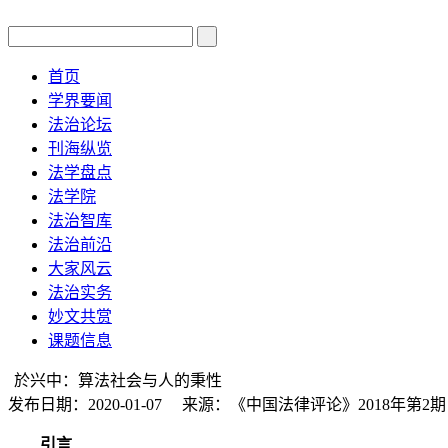
首页
学界要闻
法治论坛
刊海纵览
法学盘点
法学院
法治智库
法治前沿
大家风云
法治实务
妙文共赏
课题信息
於兴中：算法社会与人的秉性
发布日期：2020-01-07 来源：《中国法律评论》2018年第
引言