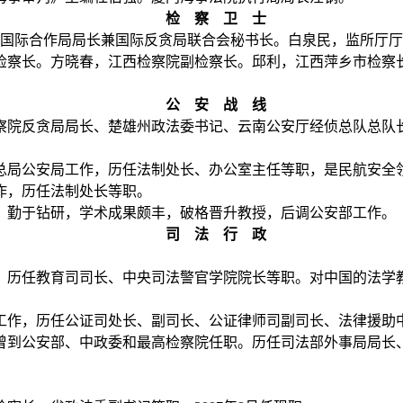
检 察 卫 士
国际合作局局长兼国际反贪局联合会秘书长。白泉民，监所厅厅
检察长。方晓春，江西检察院副检察长。邱利，江西萍乡市检察
。
公 安 战 线
院反贪局局长、楚雄州政法委书记、云南公安厅经侦总队总队
局公安局工作，历任法制处长、办公室主任等职，是民航安全
，历任法制处长等职。
，勤于钻研，学术成果颇丰，破格晋升教授，后调公安部工作。
司 法 行 政
历任教育司司长、中央司法警官学院院长等职。对中国的法学
作，历任公证司处长、副司长、公证律师司副司长、法律援助
到公安部、中政委和最高检察院任职。历任司法部外事局局长