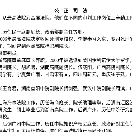
公 正 司 法
从最高法院到基层法院，他们在不同的审判工作岗位上辛勤工
历任民一庭副庭长、政治部副主任等职。
006
年最高法院决定收回死刑复核权，李健奉召入京，专司死刑
作，期间曾到西藏高院挂职副院长。
级审判员。
省高院审监庭庭长等职。
2000
年被选派到美国伊利诺伊大学留学
院副院长。胡旭曦，湖南高院副院长。伍载阳，广西高院副院长
同学有，宁夏黄广雨，甘肃宋有文，四川周新元，重庆崔子廷，
王育君，湖南益阳中院副院长贺剑强，武汉中院副院长周滨，
海海事法院工作，历任海商庭长、院长助理等职，后调南汇区
究生，硕士毕业后到湖南高院工作，后调广州，历任中院研究
母校。
后调广州中院工作，历任中院知识产权庭庭长、政治部副主任
海事审判》主编杜伯强。厦门海事法院执行局局长汪钢。