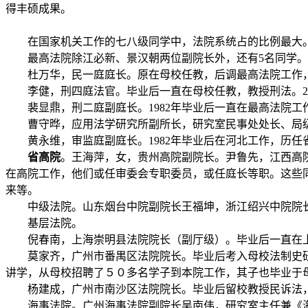
得丰硕成果。
在国家机关工作的七八级同学中，法院系统占的比例最大。
最高法院除江必新、景汉朝两位副院长外，还有
5
名同学。
杜万华，民一庭庭长。原在母校任教，后调最高法院工作，
李健，刑四庭法官。毕业后一直在母校任教，教授刑法。
2
裴显鼎，刑二庭副庭长。
1982
年毕业后一直在最高法院工
曹守晔，应用法学研究所副所长，研究室民事处处长、局
黄永维，审监庭副庭长。
1982
年毕业后在河北工作，历任
省高院
。王海萍，女，贵州高院副院长。尹鲁先，江西高
在高院工作，他们或任审委会专职委员，或任庭长等职。这些
来等。
中级法院。山东烟台中院副院长王福坤，浙江绍兴中院院长
基层法院。
倪春南，上海崇明县法院院长（副厅级）。毕业后一直在上
莫家齐，广州市番禺区法院院长。毕业后考入母校法制史研
讲学，从母校招聘了５０多名学子到本院工作，其子也毕业于
杨建成，广州市南沙区法院院长。毕业后留校教授民诉法，
海事法院。广州海事法院副院长吴南伟，研究室主任兼《