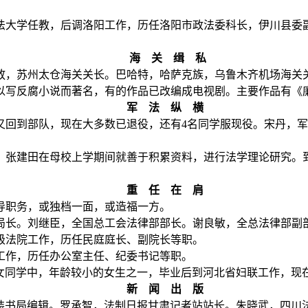
法大学任教，后调洛阳工作，历任洛阳市政法委科长，伊川县委
海 关 缉 私
放，苏州太仓海关关长。巴哈特，哈萨克族，乌鲁木齐机场海关
以写反腐小说而著名，有的作品已改编成电视剧。主要作品有《
军 法 纵 横
又回到部队，现在大多数已退役，还有
4
名同学服现役。宋丹，军
。张建田在母校上学期间就善于积累资料，进行法学理论研究。
重 任 在 肩
导职务，或独档一面，或造福一方。
长。刘继臣，全国总工会法律部部长。谢良敏，全总法律部副
法院工作，历任民庭庭长、副院长等职。
作，历任办公室主任、纪委书记等职。
女同学中，年龄较小的女生之一，毕业后到河北省妇联工作，现
新 闻 出 版
装书局编辑。罗承智，法制日报甘肃记者站站长。朱晓武，四川