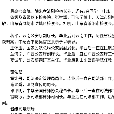
最高检察院。除朱孝清副检察长外，还有
3
名同学。叶峰，
省级及省级以下检察院。张智辉，刑法学博士，天津市副
敏，山东省潍坊市潍城区检察长。杜明，山东省莱阳市检察长
蒋平，云南公安厅副厅长。毕业后到云南工作，历任省检察
获归案，中纪委书记吴官正批示予以表彰。
王怀玉，国家民航总局公安局副局长。毕业后一直在民航总
兰海宁，广西公安厅副厅长。毕业后一直在广西公安厅工作
夏诚华，公安部调研室主任。毕业后到山东警察学院任教
司法部
霍宪丹，司法鉴定管理局局长。毕业后一直在司法部工作，
肖义舜，法制宣传司司长。
邓甲明，中华全国律师协会秘书长。毕业后一直在司法部工
宫晓冰，原司法部律师司司长。毕业后在司法部工作，后曾
问。
省级司法厅局