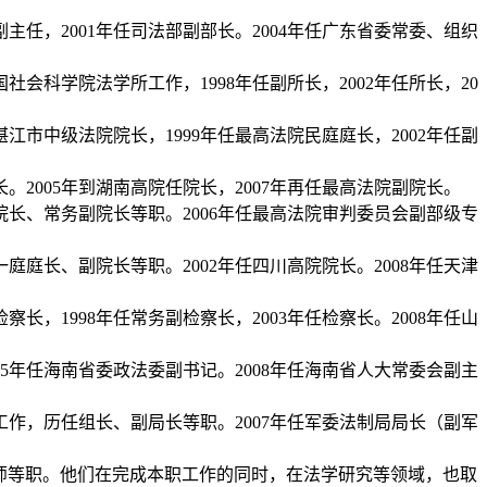
副主任，
2001
年任司法部副部长。
2004
年任广东省委常委、组织
国社会科学院法学所工作，
1998
年任副所长，
2002
年任所长，
20
湛江市中级法院院长，
1999
年任最高法院民庭庭长，
2002
年任副
长。
2005
年到湖南高院任院长，
2007
年再任最高法院副院长。
院长、常务副院长等职。
2006
年任最高法院审判委员会副部级专
一庭庭长、副院长等职。
2002
年任四川高院院长。
2008
年任天津
检察长，
1998
年任常务副检察长，
2003
年任检察长。
2008
年任山
5
年任海南省委政法委副书记。
2008
年任海南省人大常委会副主
工作，历任组长、副局长等职。
2007
年任军委法制局局长（副军
师等职。他们在完成本职工作的同时，在法学研究等领域，也取