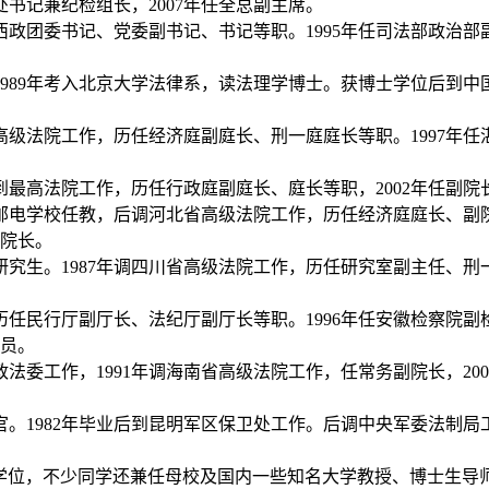
处书记兼纪检组长，
2007
年任全总副主席。
西政团委书记、党委副书记、书记等职。
1995
年任司法部政治部
989
年考入北京大学法律系，读法理学博士。获博士学位后到中
高级法院工作，历任经济庭副庭长、刑一庭庭长等职。
1997
年任
到最高法院工作，历任行政庭副庭长、庭长等职，
2002
年任副院
邮电学校任教，后调河北省高级法院工作，历任经济庭庭长、副
院长。
研究生。
1987
年调四川省高级法院工作，历任研究室副主任、刑
历任民行厅副厅长、法纪厅副厅长等职。
1996
年任安徽检察院副
员。
政法委工作，
1991
年调海南省高级法院工作，任常务副院长，
200
官。
1982
年毕业后到昆明军区保卫处工作。后调中央军委法制局
学位，不少同学还兼任母校及国内一些知名大学教授、博士生导