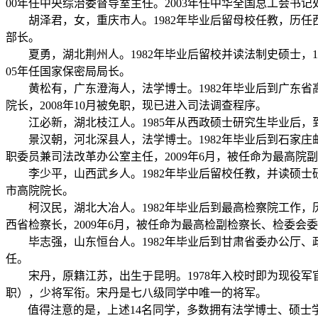
00
年任中央综治委督导室主任。
2003
年任中华全国总工会书记
胡泽君，女，重庆市人。
1982
年毕业后留母校任教，历任
部长。
夏勇，湖北荆州人。
1982
年毕业后留校并读法制史硕士，
1
05
年任国家保密局局长。
黄松有，广东澄海人，法学博士。
1982
年毕业后到广东省
院长，
2008
年
10
月被免职，现已进入司法调查程序。
江必新，湖北枝江人。
1985
年从西政硕士研究生毕业后，
景汉朝，河北深县人，法学博士。
1982
年毕业后到石家庄
职委员兼司法改革办公室主任，
2009
年
6
月，被任命为最高院副
李少平，山西武乡人。
1982
年毕业后留校任教，并读硕士
市高院院长。
柯汉民，湖北大冶人。
1982
年毕业后到最高检察院工作，
西省检察长，
2009
年
6
月，被任命为最高检副检察长、检委会委
毕志强，山东恒台人。
1982
年毕业后到甘肃省委办公厅、
任。
宋丹，原籍江苏，出生于昆明。
1978
年入校时即为现役军
职），少将军衔。宋丹是七八级同学中唯一的将军。
值得注意的是，上述
14
名同学，多数拥有法学博士、硕士