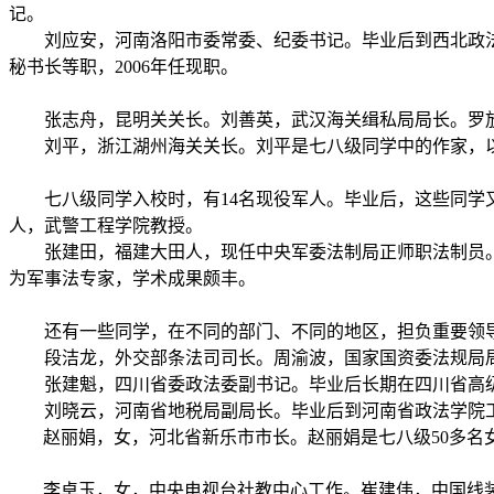
记。
刘应安，河南洛阳市委常委、纪委书记。毕业后到西北政
秘书长等职，
2006
年任现职。
张志舟，昆明关关长。刘善英，武汉海关缉私局局长。罗
刘平，浙江湖州海关关长。刘平是七八级同学中的作家，
七八级同学入校时，有
14
名现役军人。毕业后，这些同学
人，武警工程学院教授。
张建田，福建大田人，现任中央军委法制局正师职法制员
为军事法专家，学术成果颇丰。
还有一些同学，在不同的部门、不同的地区，担负重要领
段洁龙，外交部条法司司长。周渝波，国家国资委法规局局
张建魁，四川省委政法委副书记。毕业后长期在四川省高级
刘晓云，河南省地税局副局长。毕业后到河南省政法学院工
赵丽娟，女，河北省新乐市市长。赵丽娟是七八级
50
多名
李卓玉，女，中央电视台社教中心工作。崔建伟，中国线