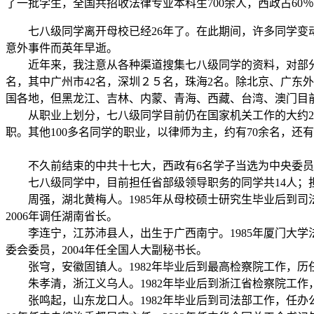
了一批学生，全国共招收法律专业本科生
700
余人，西政占
60
％
七八级同学离开母校已经
26
年了。在此期间，许多同学变
意外事件而英年早逝。
近年来，我注意从各种渠道搜集七八级同学的资料，对部分
名，其中广州市
42
名，深圳２５名，珠海
2
名。除北京、广东外
国各地，但黑龙江、吉林、内蒙、青海、西藏、台湾、澳门目
从职业上划分，七八级同学目前仍在国家机关工作的大约
2
职。其他
100
多名同学的职业，以律师为主，约有
70
余名，还有
不久前结束的中共十七大，西政有
6
名学子当选为中央委员
七八级同学中，目前担任省部级领导职务的同学共
14
人；
周强，湖北黄梅人。
1985
年从母校硕士研究生毕业后到司
2006
年调任湖南省长。
李连宁，江苏沛县人，出生于广西南宁。
1985
年厦门大学
委会委员，
2004
年任全国人大副秘书长。
张穹，安徽固镇人。
1982
年毕业后到最高检察院工作，历
朱孝清，浙江义乌人。
1982
年毕业后到浙江省检察院工作
张鸣起，山东龙口人。
1982
年毕业后到司法部工作，任办