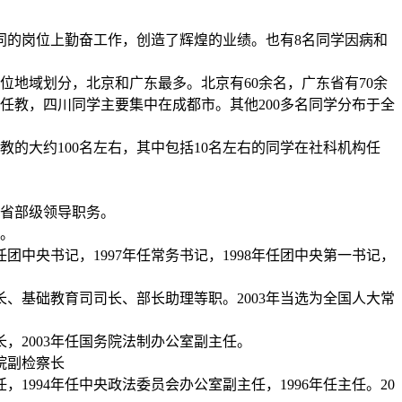
同的岗位上勤奋工作，创造了辉煌的业绩。也有
8
名同学因病和
位地域划分，北京和广东最多。北京有
60
余名，广东省有
70
余
任教，四川同学主要集中在成都市。其他
200
多名同学分布于全
教的大约
100
名左右，其中包括
10
名左右的同学在社科机构任
省部级领导职务。
。
任团中央书记，
1997
年任常务书记，
1998
年任团中央第一书记，
长、基础教育司司长、部长助理等职。
2003
年当选为全国人大常
长，
2003
年任国务院法制办公室副主任。
院副检察长
任，
1994
年任中央政法委员会办公室副主任，
1996
年任主任。
20