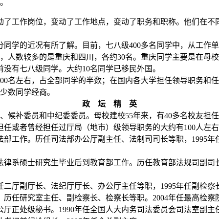
。
动了工作岗位，变动了工作地点，变动了职务和职称。他们在不
同学的近况有所了解。目前，七八级
400
多名同学中，从工作单
，人数较多的是重庆和四川，各约
30
名。重庆同学主要是在母校
前没有七八级同学。大约
10
名同学已移民外国。
00
名左右，占全部同学的半数；在国内各大学担任领导职务和任
少数同学经商。
政 坛 精 英
、候补委员和中纪委委员。母校建校
55
年来，有
40
多名校友担任
担任或者曾经担任过厅局（地市）级领导职务的大约有
100
人左右
法部工作。历任司法部办公厅副主任、法制司司长等职，
1995
年
法律系硕士研究生毕业后到教育部工作。历任教育部法规司副司
任二厅副厅长、法纪厅厅长、办公厅主任等职，
1995
年任副检察
，历任研究室主任、副检察长、检察长等职。
2004
年任最高检察
公厅正处级秘书。
1990
年任全国人大内务司法委员会司法室副主