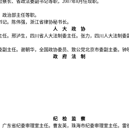
察长、省政法委副书记等职，
2007
年
8
月任现职。
、政治部主任等职。
书记。陈伟强，浙江省律协秘书长。
人 大 政 协
主任。邢泸生，四川省人大法制委主任。张力，四川人大法制委
委副主任。谢朝华，全国政协委员、致公党北京市委副主委。钟
政 府 法 制
纪 检 监 察
，广东省纪委审理室主任。曹友英，珠海市纪委审理室主任。雷