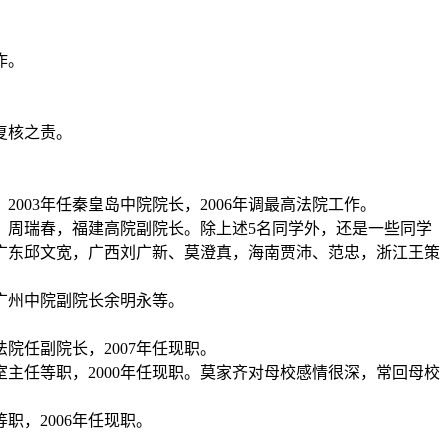
作。
复核之责。
，
2003
年任秦皇岛中院院长，
2006
年调最高法院工作。
。周瑞春，福建高院副院长。除上述
5
名同学外，还是一些同学
广东邱文宽，广西刘广新、莫澄真，海南贾沛、范忠，浙江王策
广州中院副院长余明永等。
法院任副院长，
2007
年任现职。
室主任等职，
2000
年任现职。莫家齐对母校感情很深，常回母校
等职，
2006
年任现职。