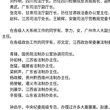
刘作明，四川司法厅长。历任四川检察院反贪局局长、副检
黄武，广东司法厅副厅长。
张克年，甘肃司法厅副厅长，历任甘肃政法委办公室主任
赵科，江苏司法厅处长。王颖辉，安徽司法厅劳教局党委
在各级人大系统工作的同学有，李力，女，广州市人大副
主任。
在各级政协工作的同学有，邓文定，江西政协常委兼法制
青锋，国务院法制办公室协调司司长。
孙如林，江苏省法制办主任。
张猛，福建省法制办主任。
梁树声，广东省法制办主任。
杨政模，贵州黔西南州法制办主任。
杨誉敏，遵义市法制办主任。
刘晨华，江西省法制办处长。
辛俊强，山东省法制办处长。
钟启华，中央纪委局级专员，办理过许多大案要案。赵康