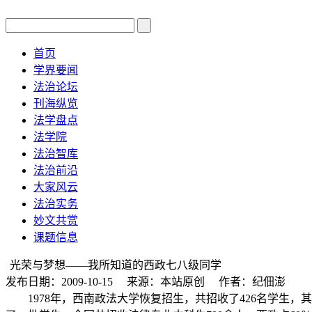
首页
学界要闻
法治论坛
刊海纵览
法学盘点
法学院
法治智库
法治前沿
大家风云
法治实务
妙文共赏
课题信息
光荣与梦想——我所知道的西政七八级同学
发布日期：2009-10-15 来源：本站原创 作者：纪佃澎
1978
年，西南政法大学恢复招生，共招收了
426
名学生，其