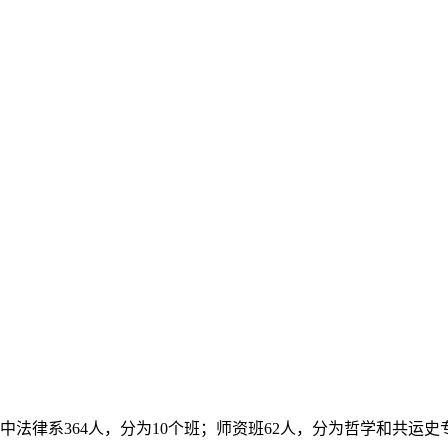
中法律系
364
人，分为
10
个班；师资班
62
人，分为哲学和共运史