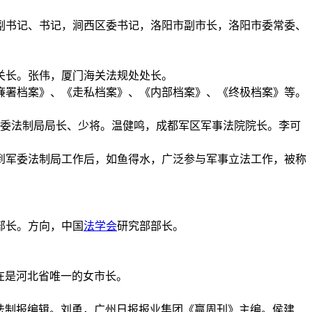
副书记、书记，涧西区委书记，洛阳市副市长，洛阳市委常委、
关长。张伟，厦门海关法规处处长。
廉署档案》、《走私档案》、《内部档案》、《终极档案》等。
委法制局局长、少将。温健鸣，成都军区军事法院院长。李可
到军委法制局工作后，如鱼得水，广泛参与军事立法工作，被称
部长。方向，中国
法学会
研究部部长。
在是河北省唯一的女市长。
法制报编辑。刘勇，广州日报报业集团《赢周刊》主编。侯建