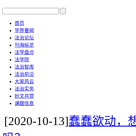
首页
学界要闻
法治论坛
刊海纵览
法学盘点
法学院
法治智库
法治前沿
大家风云
法治实务
妙文共赏
课题信息
[2020-10-13]
蠢蠢欲动，