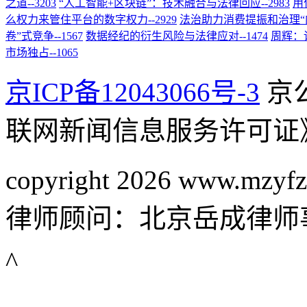
之道
--3203
“人工智能+区块链”：技术融合与法律回应
--2983
用
么权力来管住平台的数字权力
--2929
法治助力消费提振和治理“
卷”式竞争
--1567
数据经纪的衍生风险与法律应对
--1474
周辉：
市场独占
--1065
京ICP备12043066号-3
京公
联网新闻信息服务许可证
copyright 2026 www.mzyfz
律师顾问：北京岳成律师
^