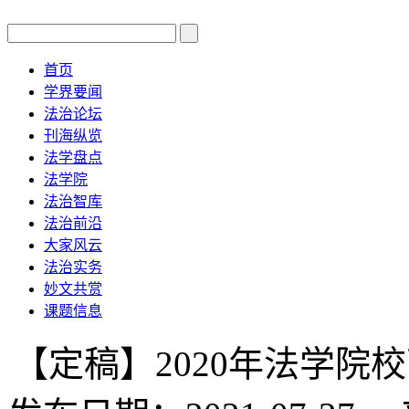
首页
学界要闻
法治论坛
刊海纵览
法学盘点
法学院
法治智库
法治前沿
大家风云
法治实务
妙文共赏
课题信息
【定稿】2020年法学院